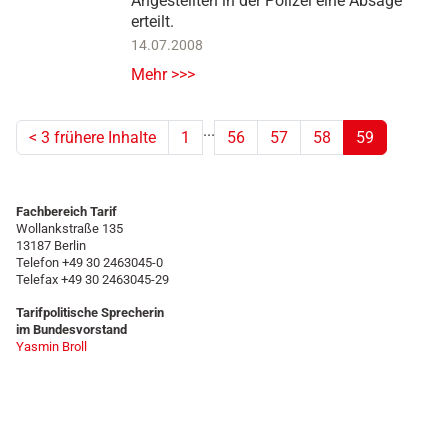
Angestellten in der Polizei eine Absage
erteilt.
14.07.2008
Mehr >>>
...
<
3 frühere Inhalte
1
56
57
58
59
(aktuell)
Fachbereich Tarif
Wollankstraße 135
13187 Berlin
Telefon +49 30 2463045-0
Telefax +49 30 2463045-29
Tarifpolitische Sprecherin
im Bundesvorstand
Yasmin Broll