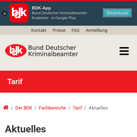
BDK-App
Download
Bund Deutscher Kriminalbeamter
Kostenlos - in Google Play
Kontakt
Presse
FAQ
Anmeldung
Tarif
Der BDK
Fachbereiche
Tarif
Aktuelles
Aktuelles