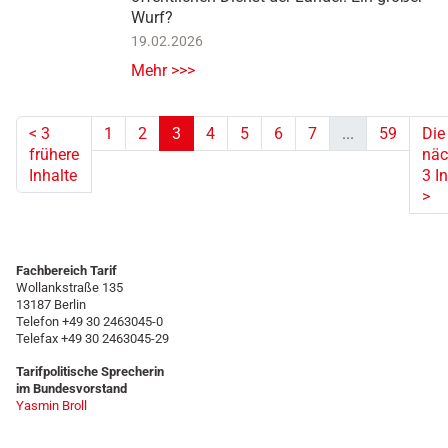
Wurf?
19.02.2026
Mehr >>>
<
3
1
2
3
4
5
6
7
...
59
Die
frühere
näc
(aktuell)
Inhalte
3 I
>
Fachbereich Tarif
Wollankstraße 135
13187 Berlin
Telefon +49 30 2463045-0
Telefax +49 30 2463045-29
Tarifpolitische Sprecherin
im Bundesvorstand
Yasmin Broll