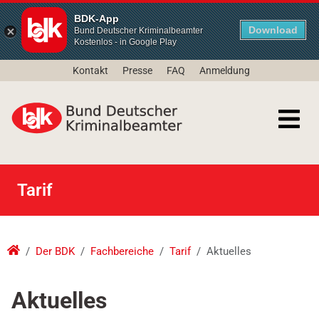
BDK-App
Download
Bund Deutscher Kriminalbeamter
Kostenlos - in Google Play
Kontakt
Presse
FAQ
Anmeldung
Tarif
Der BDK
Fachbereiche
Tarif
Aktuelles
Aktuelles