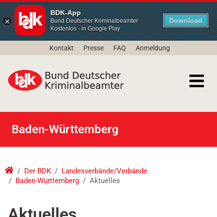
BDK-App
Download
Bund Deutscher Kriminalbeamter
Kostenlos - in Google Play
Kontakt
Presse
FAQ
Anmeldung
Baden-Württemberg
Der BDK
Landesverbände/Verbände
Baden-Württemberg
Aktuelles
Aktuelles