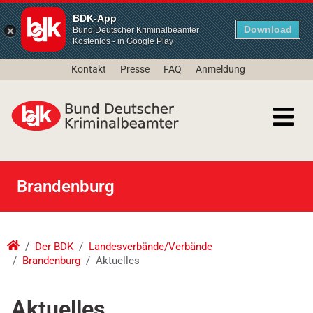
BDK-App
Download
Bund Deutscher Kriminalbeamter
Kostenlos - in Google Play
Kontakt
Presse
FAQ
Anmeldung
Brandenburg
Der BDK
Landesverbände/Verbände
Brandenburg
Aktuelles
Aktuelles