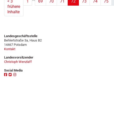
<
3
1
69
70
71
72
73
74
75
frühere
(aktuell)
Inhalte
Landesgeschäftsstelle
Behlertstraße 3a, Haus B2
14467 Potsdam
Kontakt
Landesvorsitzender
Christoph Wenzlaff
Social Media