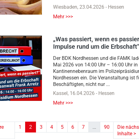
Wiesbaden
,
23.04.2026
-
Hessen
Mehr >>>
„Was passiert, wenn es passier
Impulse rund um die Erbschaft"
Der BDK Nordhessen und die FAMK lad
Mai 2026 von 14:00 Uhr – 16:00 Uhr in
Kantinennebenraum im Polizeipräsidi
Nordhessen ein. Die Veranstaltung ist fü
Beschäftigten, nicht nur ...
Kassel
,
16.04.2026
-
Hessen
Mehr >>>
re
1
2
3
4
5
6
7
...
90
Die nächs
Inhalte
>
(aktuell)