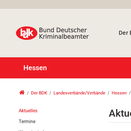
Der
Hessen
Der BDK
Landesverbände/Verbände
Hessen
N
Aktu
Aktuelles
a
Termine
v
i