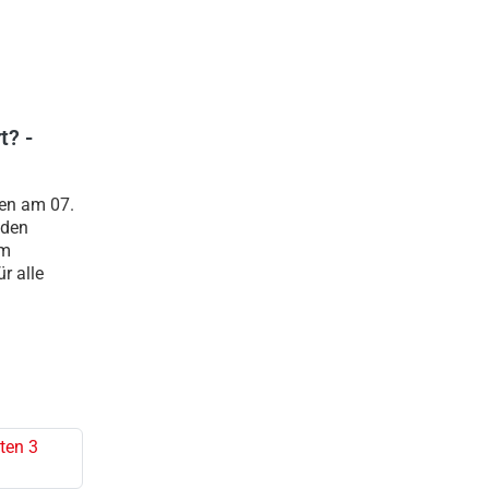
t? -
en am 07.
 den
um
r alle
ten 3