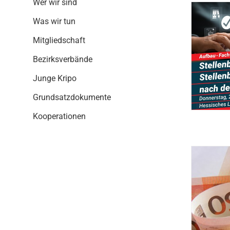
Wer wir sind
g
a
Was wir tun
t
i
Mitgliedschaft
o
Bezirksverbände
n
Junge Kripo
Grundsatzdokumente
Kooperationen