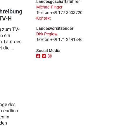
Landesgeschäftsführer
n
Michael Finger
hreibung
Telefon +49 177 3003720
 TV-H
Kontakt
Landesvorsitzender
g zum TV-
Dirk Peglow
6 ein
Telefon +49 171 3441846
 Tarif des
die ...
Social Media
sage des
n endlich
en in
 den