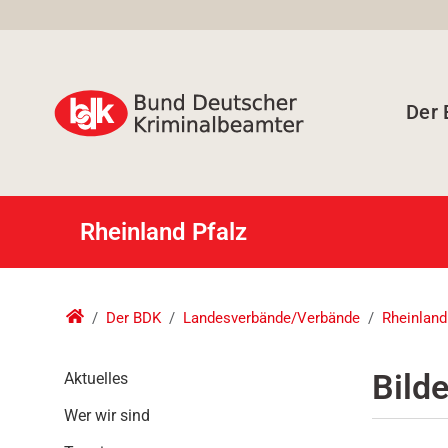
Der
Rheinland Pfalz
Der BDK
Landesverbände/Verbände
Rheinland
N
Bild
Aktuelles
a
Wer wir sind
v
i