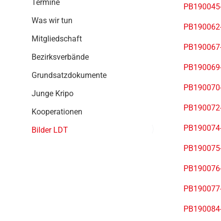
Termine
g
PB190045-
a
Was wir tun
PB190062-
t
i
Mitgliedschaft
PB190067-
o
Bezirksverbände
n
PB190069-
Grundsatzdokumente
PB190070-
Junge Kripo
PB190072-
Kooperationen
PB190074-
Bilder LDT
PB190075-
PB190076-
PB190077-
PB190084-