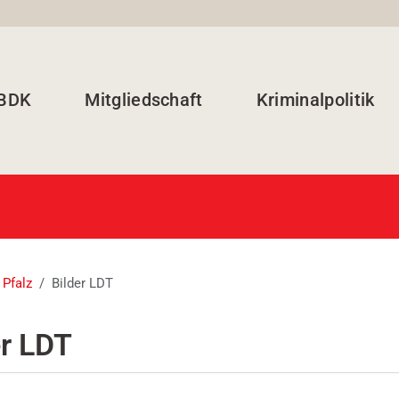
 BDK
Mitgliedschaft
Kriminalpolitik
 Pfalz
Bilder LDT
er LDT