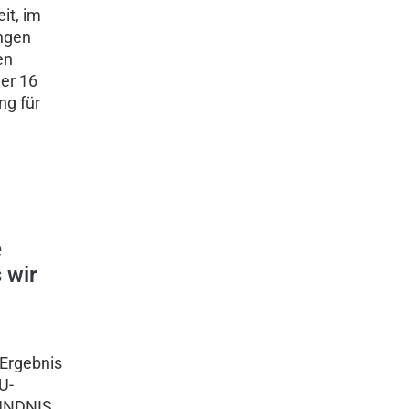
it, im
ngen
en
der 16
ng für
e
 wir
 Ergebnis
U-
BÜNDNIS