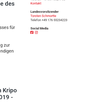
me des
n
Kontakt
Landesvorsitzender
Torsten Schmortte
Telefon +49 176 55234223
sses für
Social Media
g zur
endigen
 Kripo
019 -