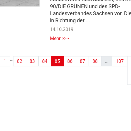
90/DIE GRÜNEN und des SPD-
Landesverbandes Sachsen vor. Di
in Richtung der ...
14.10.2019
Mehr >>>
...
1
82
83
84
85
86
87
88
...
107
(aktuell)