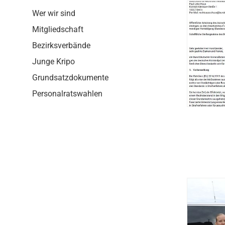
g
Wer wir sind
a
t
Mitgliedschaft
i
Bezirksverbände
o
n
Junge Kripo
Grundsatzdokumente
Personalratswahlen