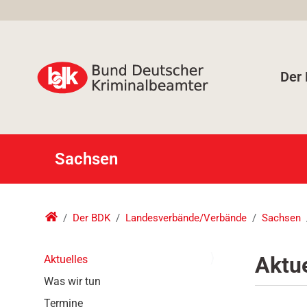
Der
Sachsen
Der BDK
Landesverbände/Verbände
Sachsen
N
Aktue
Aktuelles
a
Was wir tun
v
i
Termine