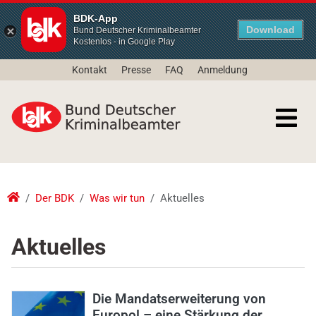
BDK-App
Download
Bund Deutscher Kriminalbeamter
Kostenlos - in Google Play
Kontakt
Presse
FAQ
Anmeldung
Der BDK
Was wir tun
Aktuelles
Aktuelles
Die Mandatserweiterung von
Europol – eine Stärkung der