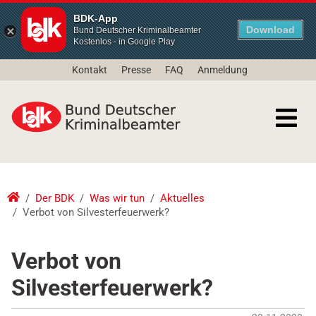
BDK-App
Download
Bund Deutscher Kriminalbeamter
Kostenlos - in Google Play
Kontakt
Presse
FAQ
Anmeldung
Der BDK
Was wir tun
Aktuelles
Verbot von Silvesterfeuerwerk?
Verbot von
Silvesterfeuerwerk?