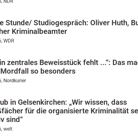
6, NDR
le Stunde/ Studiogespräch: Oliver Huth, B
her Kriminalbeamter
6, WDR
in zentrales Beweisstück fehlt ...“: Das m
 Mordfall so besonders
, Nordkurier
ub in Gelsenkirchen: „Wir wissen, dass
fächer für die organisierte Kriminalität s
iv sind“
, welt