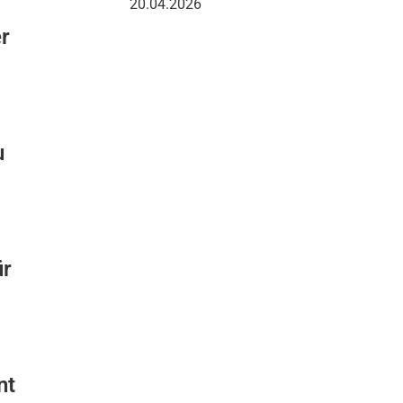
20.04.2026
er
u
ür
nt