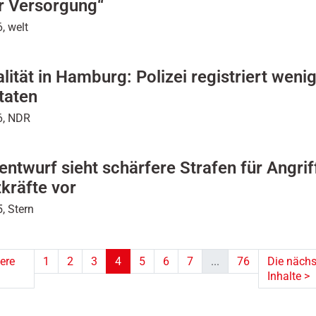
r Versorgung“
, welt
lität in Hamburg: Polizei registriert weni
taten
6, NDR
ntwurf sieht schärfere Strafen für Angrif
kräfte vor
, Stern
ere
1
2
3
4
5
6
7
...
76
Die nächs
Inhalte
>
(aktuell)