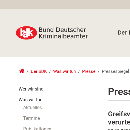
Der
Der BDK
Was wir tun
Presse
Pressespiegel
N
Pres
Wer wir sind
a
Was wir tun
v
i
Aktuelles
Greifs
g
Termine
a
verurte
t
Publikationen