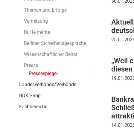
30.01.202
i
o
Themen und Erfolge
n
Aktuel
Vernetzung
deutsc
Bul le mérite
25.01.202
Berliner Sicherheitsgespräche
Wissenschaftlicher Beirat
„Weil e
Presse
diesen
Pressespiegel
19.01.2026
Landesverbände/Verbände
BDK Shop
Bankra
Schließ
Fachbereiche
attrakt
14.01.2026