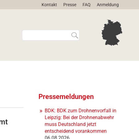
Kontakt
Presse
FAQ
Anmeldung
W
E
e
r
b
w
s
e
i
i
t
t
e
e
d
r
u
t
r
e
Pressemeldungen
c
S
h
u
BDK: BDK zum Drohnenvorfall in
s
c
u
h
Leipzig: Bei der Drohnenabwehr
Amt
c
e
muss Deutschland jetzt
h
…
entscheidend vorankommen
e
06.08.2026