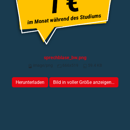
sprechblase_bw.png
image/png
666x519
59.4 KB
Herunterladen
Bild in voller Größe anzeigen…