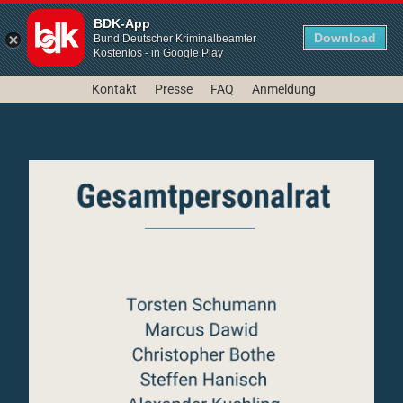
BDK-App
Download
Bund Deutscher Kriminalbeamter
Kostenlos - in Google Play
Kontakt
Presse
FAQ
Anmeldung