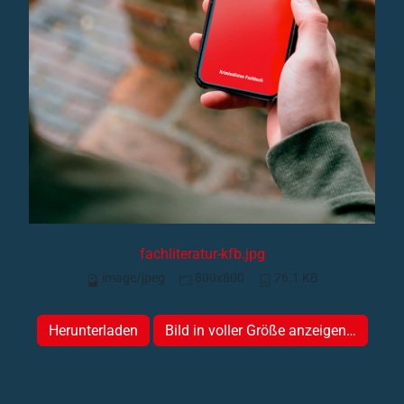
fachliteratur-kfb.jpg
image/jpeg
800x800
76.1 KB
Herunterladen
Bild in voller Größe anzeigen…