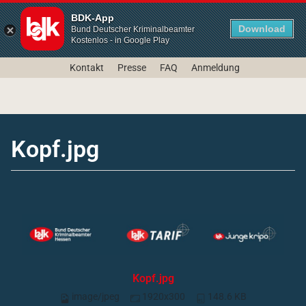
BDK-App
Download
Bund Deutscher Kriminalbeamter
Kostenlos - in Google Play
Kontakt
Presse
FAQ
Anmeldung
Kopf.jpg
Kopf.jpg
image/jpeg
1920x300
148.6 KB