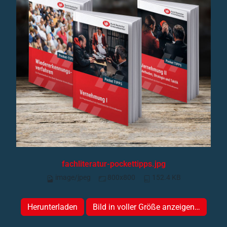
fachliteratur-pockettipps.jpg
image/jpeg
800x800
152.4 KB
Herunterladen
Bild in voller Größe anzeigen…