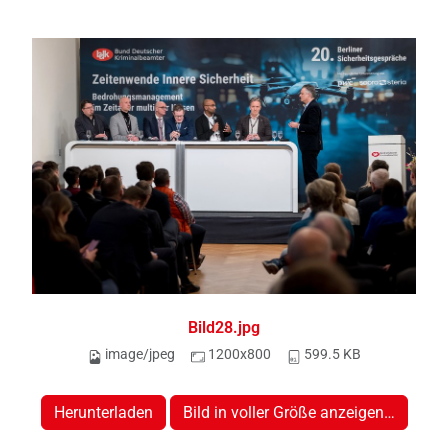
Bild28.jpg
image/jpeg
1200x800
599.5 KB
Herunterladen
Bild in voller Größe anzeigen…