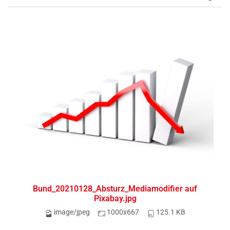
Bund_20210128_Absturz_Mediamodifier auf
Pixabay.jpg
image/jpeg
1000x667
125.1 KB