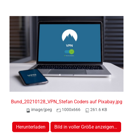
Bund_20210128_VPN_Stefan Coders auf Pixabay.jpg
image/jpeg
1000x666
261.6 KB
Herunterladen
Bild in voller Größe anzeigen…