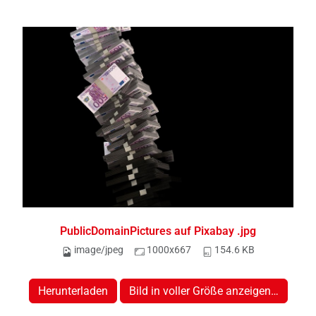
PublicDomainPictures auf Pixabay .jpg
image/jpeg
1000x667
154.6 KB
Herunterladen
Bild in voller Größe anzeigen…