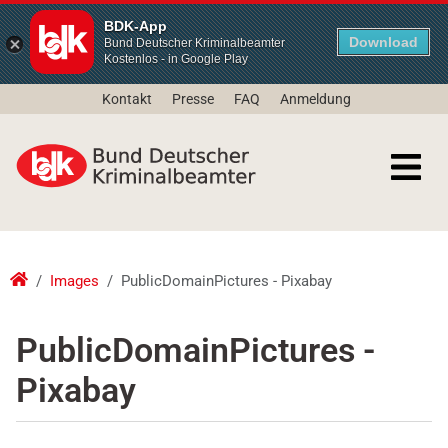
BDK-App
Download
Bund Deutscher Kriminalbeamter
Kostenlos - in Google Play
Kontakt
Presse
FAQ
Anmeldung
Images
PublicDomainPictures - Pixabay
PublicDomainPictures -
Pixabay