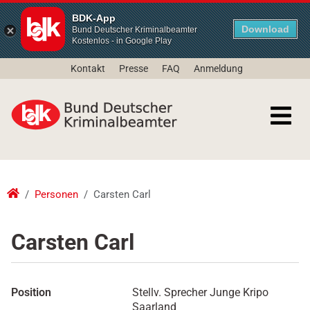
BDK-App
Download
Bund Deutscher Kriminalbeamter
Kostenlos - in Google Play
Kontakt
Presse
FAQ
Anmeldung
Personen
Carsten Carl
Carsten Carl
Position
Stellv. Sprecher Junge Kripo
Saarland