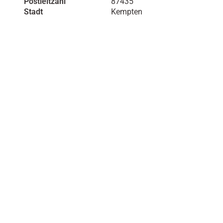
Postleitzahl
87435
Stadt
Kempten