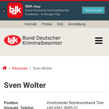
BDK-App
Download
Bund Deutscher Kriminalbeamter
Kostenlos - in Google Play
Kontakt
Presse
FAQ
Anmeldung
Personen
Sven Wolter
Sven Wolter
Position
Vorsitzender Bezirksverband Trier
Vorwahl, Telefon
+49 6561 9685-31