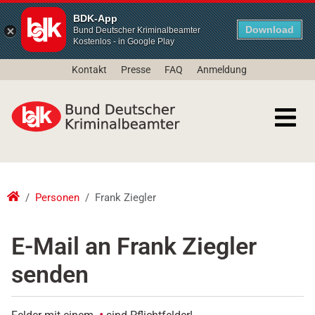
BDK-App
Download
Bund Deutscher Kriminalbeamter
Kostenlos - in Google Play
Kontakt
Presse
FAQ
Anmeldung
Personen
Frank Ziegler
E-Mail an
Frank Ziegler
senden