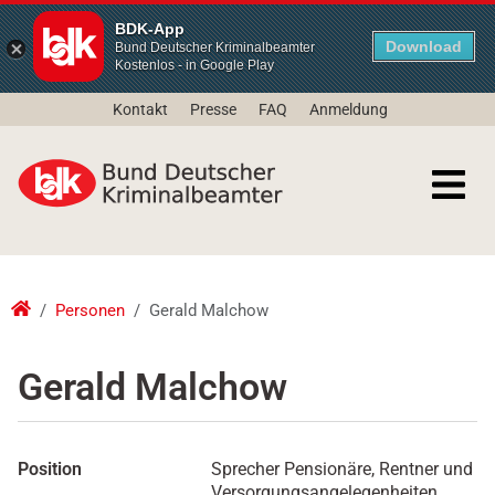
BDK-App
Download
Bund Deutscher Kriminalbeamter
Kostenlos - in Google Play
Kontakt
Presse
FAQ
Anmeldung
Personen
Gerald Malchow
Gerald Malchow
Position
Sprecher Pensionäre, Rentner und
Versorgungsangelegenheiten