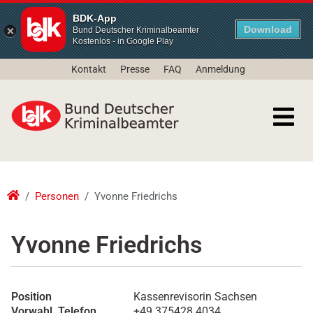
BDK-App
Download
Bund Deutscher Kriminalbeamter
Kostenlos - in Google Play
Kontakt
Presse
FAQ
Anmeldung
Personen
Yvonne Friedrichs
Yvonne Friedrichs
Position
Kassenrevisorin Sachsen
Vorwahl, Telefon
+49 375428 4034