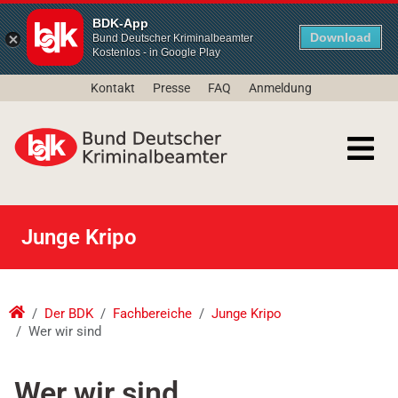
BDK-App
Download
Bund Deutscher Kriminalbeamter
Kostenlos - in Google Play
Kontakt
Presse
FAQ
Anmeldung
Junge Kripo
Der BDK
Fachbereiche
Junge Kripo
Wer wir sind
Wer wir sind