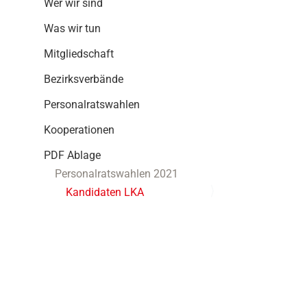
Wer wir sind
g
a
Was wir tun
t
i
Mitgliedschaft
o
Bezirksverbände
n
Personalratswahlen
Kooperationen
PDF Ablage
Personalratswahlen 2021
Kandidaten LKA