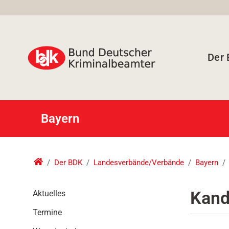
Der
Bayern
Der BDK
Landesverbände/Verbände
Bayern
N
Kand
Aktuelles
a
Termine
v
i