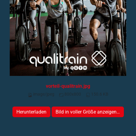
vorteil-qualitrain.jpg
image/jpeg
800x800
150.6 KB
Herunterladen
Bild in voller Größe anzeigen…