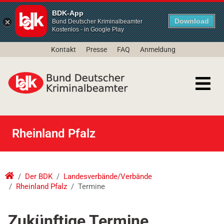
BDK-App
Download
Bund Deutscher Kriminalbeamter
Kostenlos - in Google Play
Kontakt
Presse
FAQ
Anmeldung
Rheinland Pfalz
Der BDK
Landesverbände/Verbände
Rheinland Pfalz
Termine
Zukünftige Termine