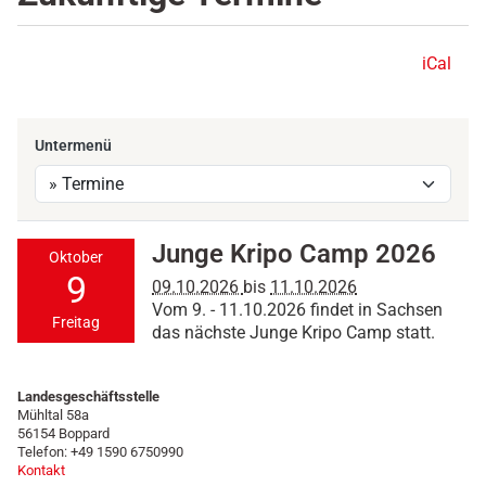
iCal
Untermenü
2
Junge Kripo Camp 2026
Oktober
0
9
09.10.2026
bis
11.10.2026
2
Vom 9. - 11.10.2026 findet in Sachsen
6
Freitag
das nächste Junge Kripo Camp statt.
-
1
0
Landesgeschäftsstelle
-
Mühltal 58a
0
56154 Boppard
9
Telefon: +49 1590 6750990
Kontakt
T