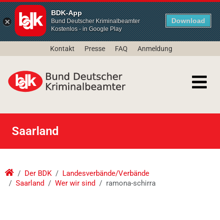
BDK-App
Download
Bund Deutscher Kriminalbeamter
Kostenlos - in Google Play
Kontakt
Presse
FAQ
Anmeldung
Saarland
Der BDK
Landesverbände/Verbände
Saarland
Wer wir sind
ramona-schirra