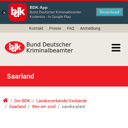
BDK-App
Download
Bund Deutscher Kriminalbeamter
Kostenlos - in Google Play
Kontakt
Presse
FAQ
Anmeldung
Saarland
Der BDK
Landesverbände/Verbände
Saarland
Wer wir sind
sandra-plant