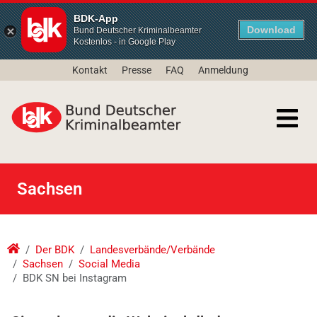
BDK-App
Download
Bund Deutscher Kriminalbeamter
Kostenlos - in Google Play
Kontakt
Presse
FAQ
Anmeldung
Sachsen
Der BDK
Landesverbände/Verbände
Sachsen
Social Media
BDK SN bei Instagram