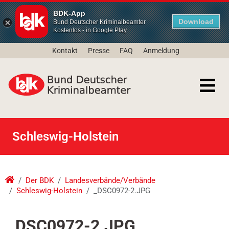
BDK-App
Download
Bund Deutscher Kriminalbeamter
Kostenlos - in Google Play
Kontakt
Presse
FAQ
Anmeldung
Schleswig-Holstein
Der BDK
Landesverbände/Verbände
Schleswig-Holstein
_DSC0972-2.JPG
_DSC0972-2.JPG