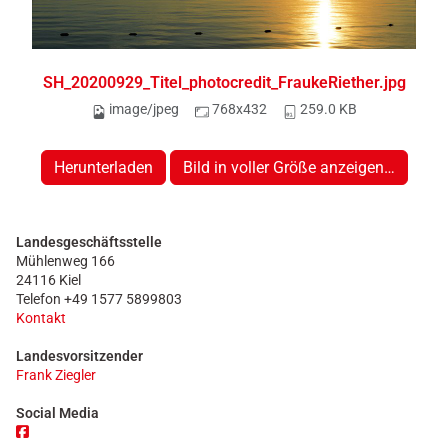
SH_20200929_Titel_photocredit_FraukeRiether.jpg
image/jpeg
768x432
259.0 KB
Herunterladen
Bild in voller Größe anzeigen…
Landesgeschäftsstelle
Mühlenweg 166
24116 Kiel
Telefon +49 1577 5899803
Kontakt
Landesvorsitzender
Frank Ziegler
Social Media