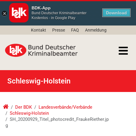
BDK-App
Download
Bund Deutscher Kriminalbeamter
Kostenlos - in Google Play
Kontakt
Presse
FAQ
Anmeldung
Schleswig-Holstein
Der BDK
Landesverbände/Verbände
Schleswig-Holstein
SH_20200929_Titel_photocredit_FraukeRiether.jp
g