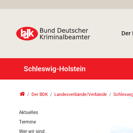
Der
Schleswig-Holstein
Der BDK
Landesverbände/Verbände
Schleswig
N
Aktuelles
a
Termine
v
i
Wer wir sind