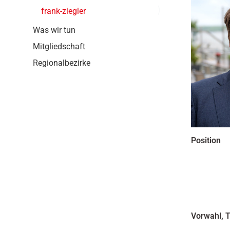
g
frank-ziegler
a
t
Was wir tun
i
Mitgliedschaft
o
n
Regionalbezirke
Position
Vorwahl, 