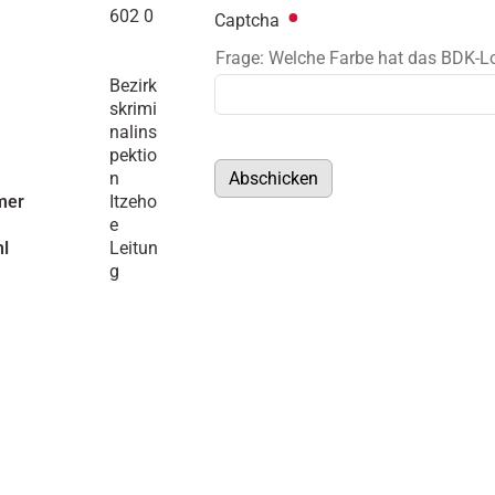
602 0
Captcha
Frage: Welche Farbe hat das BDK-L
Bezirk
skrimi
nalins
pektio
Abschicken
n
mer
Itzeho
e
hl
Leitun
g