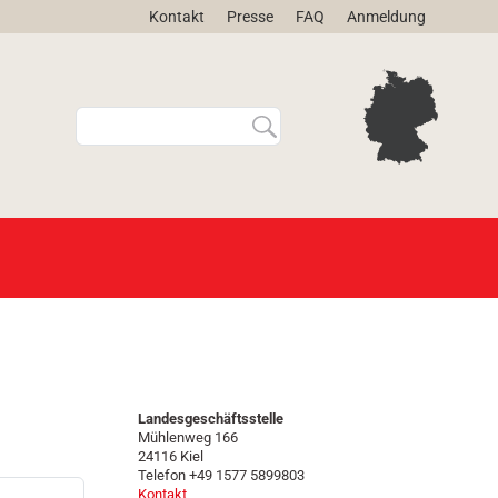
Kontakt
Presse
FAQ
Anmeldung
W
E
e
r
b
w
s
e
i
i
t
t
e
e
d
r
u
t
r
e
c
S
h
u
s
c
u
h
Landesgeschäftsstelle
Mühlenweg 166
c
e
24116 Kiel
h
…
Telefon +49 1577 5899803
e
Kontakt