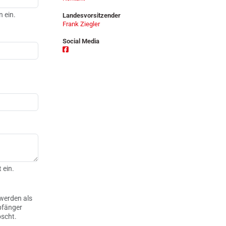
n
n ein.
Landesvorsitzender
Frank Ziegler
Social Media
 ein.
werden als
pfänger
öscht.