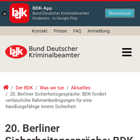
BDK-App
Download
Bund Deutscher Kriminalbeamter
Kostenlos - in Google Play
Kontakt
Presse
FAQ
Anmeldung
Der BDK
Was wir tun
Aktuelles
20. Berliner Sicherheitsgespräche: BDK fordert
verlässliche Rahmenbedingungen für eine
handlungsfähige Innere Sicherheit
20. Berliner