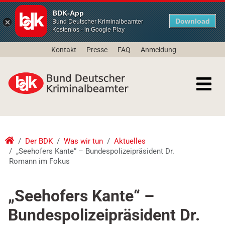
BDK-App
Download
Bund Deutscher Kriminalbeamter
Kostenlos - in Google Play
Kontakt
Presse
FAQ
Anmeldung
Der BDK
Was wir tun
Aktuelles
„Seehofers Kante“ – Bundespolizeipräsident Dr.
Romann im Fokus
„Seehofers Kante“ –
Bundespolizeipräsident Dr.