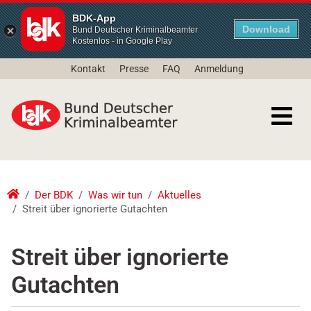
BDK-App
Download
Bund Deutscher Kriminalbeamter
Kostenlos - in Google Play
Kontakt
Presse
FAQ
Anmeldung
Der BDK
Was wir tun
Aktuelles
Streit über ignorierte Gutachten
Streit über ignorierte
Gutachten