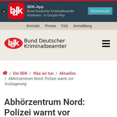
BDK-App
Download
Bund Deutscher Kriminalbeamter
Kostenlos - in Google Play
Kontakt
Presse
FAQ
Anmeldung
Der BDK
Was wir tun
Aktuelles
Abhörzentrum Nord: Polizei warnt vor
Auslagerung
Abhörzentrum Nord:
Polizei warnt vor