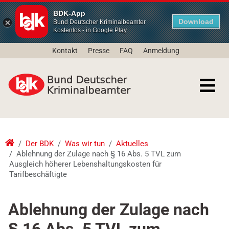
BDK-App
Download
Bund Deutscher Kriminalbeamter
Kostenlos - in Google Play
Kontakt
Presse
FAQ
Anmeldung
Der BDK
Was wir tun
Aktuelles
Ablehnung der Zulage nach § 16 Abs. 5 TVL zum
Ausgleich höherer Lebenshaltungskosten für
Tarifbeschäftigte
Ablehnung der Zulage nach