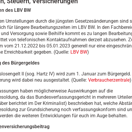
n, Steuern, Versicherungen
gen des LBV BW
len Umstellungen durch die jüngsten Gesetzesänderungen sind s
ich für längere Bearbeitungszeiten im LBV BW. In den Fachbere
und Versorgung sowie Beihilfe kommt es zu langen Bearbeitung
ttet von telefonischen Kontaktaufnahmen derzeit abzusehen. Z
m vom 21.12.2022 bis 05.01.2023 generell nur eine eingeschrän
he Erreichbarkeit gegeben. (Quelle:
LBV BW
)
g des Bürgergeldes
slosengelt II (sog. Hartz IV) wird zum 1. Januar zum Bürgergeld.
rung wird dabei neu ausgestaltet. (Quelle:
Verbraucherzentrale
)
assungen haben möglicherweise Auswirkungen auf die
oldung, da das Bundesverfassungsgericht in mehreren Urteilen
ber berichtet im Der Kriminalist) beschrieben hat, welche Abstä
soldung zur Grundsicherung noch verfassungskonform sind u
 werden die weiteren Entwicklungen für euch im Auge behalten.
senversicherungsbeitrag