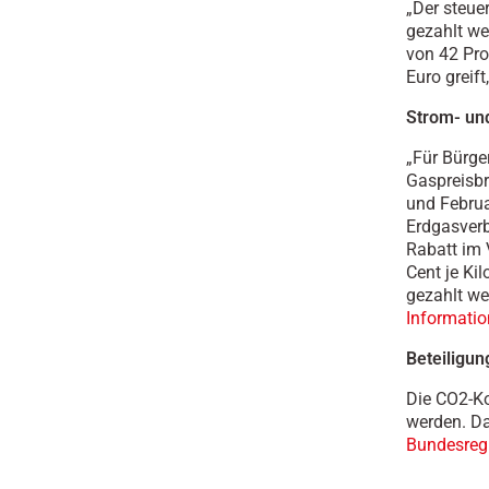
„Der steue
gezahlt we
von 42 Pr
Euro greif
Strom- un
„Für Bürge
Gaspreisb
und Februa
Erdgasverb
Rabatt im 
Cent je Ki
gezahlt we
Informatio
Beteiligun
Die CO2-Ko
werden. Da
Bundesreg