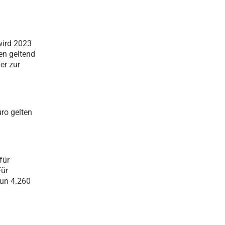
wird 2023
en geltend
er zur
ro gelten
für
Für
nun 4.260