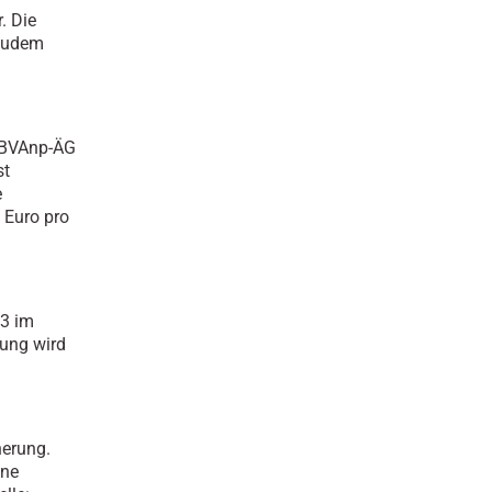
. Die
 Zudem
 BVAnp-ÄG
st
e
 Euro pro
23 im
dung wird
herung.
ine