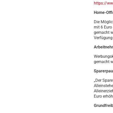
https://ww
Home-Offi
Die Möglic
mit 6 Euro
gemacht we
Verfügung 
Arbeitneh
Werbungsk
gemacht we
Sparerpau
„Der Spare
Alleinsteh
Alleinerzi
Euro erhöht
Grundfreib