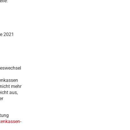
lle:
he 2021
reswechsel
kenkassen
 nicht mehr
eicht aus,
er
ftung
kenkassen-