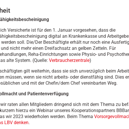
heit
fähigkeitsbescheinigung
lich Versicherte ist für den 1. Januar vorgesehen, dass die
ähigkeitsbescheinigung digital an Krankenkasse und Arbeitgebe
t werden soll. Die/Der Beschäftigte erhält nur noch eine Ausferti
t und nicht mehr einen Dreifachsatz an gelben Zetteln. Für
handlungen, Reha-Einrichtungen sowie Physio- und Psychothera
das alte System. (Quelle:
Verbraucherzentrale
)
schäftigten gilt weiterhin, dass sie sich
unverzüglich
beim Arbei
n müssen, wenn sie nicht arbeits- oder dienstfähig sind. Dies er
bsüblichen und mit der Chefin/dem Chef vereinbarten Weg.
ollmacht und Patientenverfügung
wir raten allen Mitgliedern dringend sich mit dem Thema zu bef
 kurzem hierzu ein Webinar unseres Kooperationspartners BBBa
das wir 2023 wiederholen werden. Beim Thema
Vorsorgevollmach
as LBV denken
.