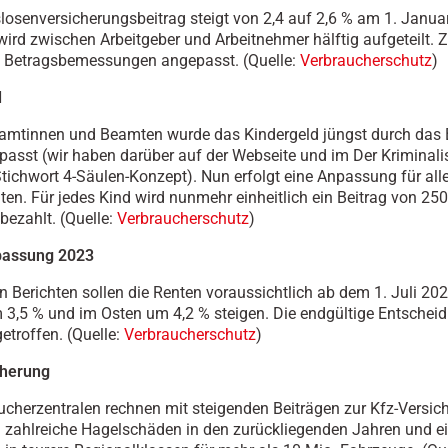
slosenversicherungsbeitrag steigt von 2,4 auf 2,6 % am 1. Januar
ird zwischen Arbeitgeber und Arbeitnehmer hälftig aufgeteilt.
e Betragsbemessungen angepasst. (Quelle:
Verbraucherschutz
)
d
eamtinnen und Beamten wurde das Kindergeld jüngst durch das
asst (wir haben darüber auf der Webseite und im Der Kriminali
 Stichwort 4-Säulen-Konzept). Nun erfolgt eine Anpassung für all
en. Für jedes Kind wird nunmehr einheitlich ein Beitrag von 250
ezahlt. (Quelle:
Verbraucherschutz
)
passung 2023
n Berichten sollen die Renten voraussichtlich ab dem 1. Juli 20
3,5 % und im Osten um 4,2 % steigen. Die endgültige Entschei
etroffen. (Quelle:
Verbraucherschutz
)
cherung
ucherzentralen rechnen mit steigenden Beiträgen zur Kfz-Versic
 zahlreiche Hagelschäden in den zurückliegenden Jahren und e