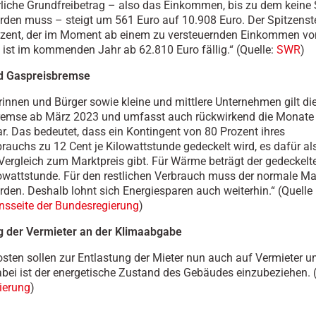
rliche Grundfreibetrag – also das Einkommen, bis zu dem keine 
rden muss – steigt um 561 Euro auf 10.908 Euro. Der Spitzenst
ozent, der im Moment ab einem zu versteuernden Einkommen vo
t, ist im kommenden Jahr ab 62.810 Euro fällig.“ (Quelle:
SWR
)
d Gaspreisbremse
rinnen und Bürger sowie kleine und mittlere Unternehmen gilt di
remse ab März 2023 und umfasst auch rückwirkend die Monate
r. Das bedeutet, dass ein Kontingent von 80 Prozent ihres
rauchs zu 12 Cent je Kilowattstunde gedeckelt wird, es dafür al
Vergleich zum Marktpreis gibt. Für Wärme beträgt der gedeckelte
lowattstunde. Für den restlichen Verbrauch muss der normale Ma
rden. Deshalb lohnt sich Energiesparen auch weiterhin.“ (Quelle
nsseite der Bundesregierung
)
g der Vermieter an der Klimaabgabe
sten sollen zur Entlastung der Mieter nun auch auf Vermieter 
bei ist der energetische Zustand des Gebäudes einzubeziehen. (
ierung
)