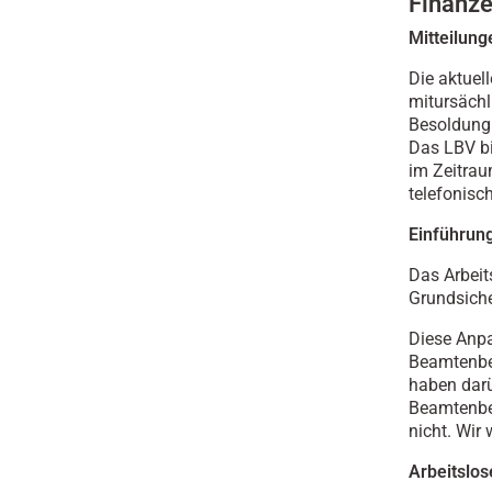
Finanze
Mitteilun
Die aktuel
mitursächl
Besoldung 
Das LBV bi
im Zeitrau
telefonisc
Einführun
Das Arbeit
Grundsiche
Diese Anp
Beamtenbes
haben darü
Beamtenbe
nicht. Wir
Arbeitslo