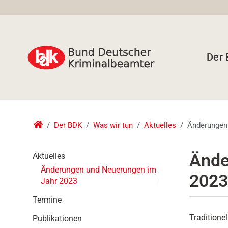
Der
Der BDK
Was wir tun
Aktuelles
Änderungen
N
Ände
Aktuelles
a
Änderungen und Neuerungen im
2023
v
Jahr 2023
i
g
Termine
a
Traditione
Publikationen
t