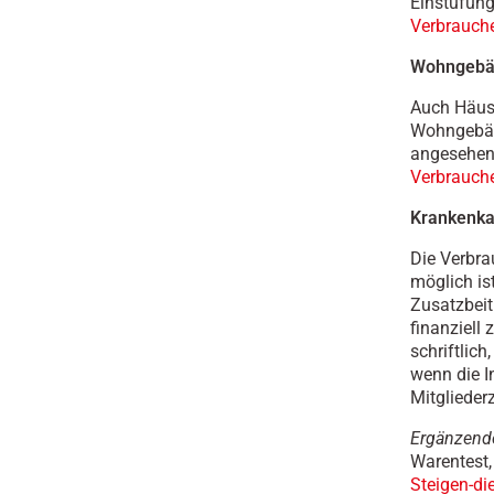
Einstufung
Verbrauche
Wohngebä
Auch Häusl
Wohngebäu
angesehen 
Verbrauche
Krankenka
Die Verbra
möglich is
Zusatzbeit
finanziell
schriftlich
wenn die I
Mitgliederz
Ergänzende
Warentest,
Steigen-di