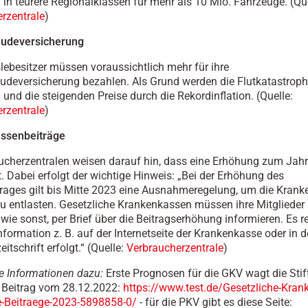
 in teurere Regionalklassen für mehr als 10 Mio. Fahrzeuge. (Que
rzentrale
)
udeversicherung
ebesitzer müssen voraussichtlich mehr für ihre
deversicherung bezahlen. Als Grund werden die Flutkatastrop
und die steigenden Preise durch die Rekordinflation. (Quelle:
rzentrale
)
ssenbeiträge
ucherzentralen weisen darauf hin, dass eine Erhöhung zum Jah
t. Dabei erfolgt der wichtige Hinweis: „Bei der Erhöhung des
rages gilt bis Mitte 2023 eine Ausnahmeregelung, um die Kran
 zu entlasten. Gesetzliche Krankenkassen müssen ihre Mitglieder
, wie sonst, per Brief über die Beitragserhöhung informieren. Es r
nformation z. B. auf der Internetseite der Krankenkasse oder in d
eitschrift erfolgt.“ (Quelle:
Verbraucherzentrale
)
 Informationen dazu:
Erste Prognosen für die GKV wagt die Sti
 Beitrag vom 28.12.2022:
https://www.test.de/Gesetzliche-Kran
e-Beitraege-2023-5898858-0/
- für die PKV gibt es diese Seite: