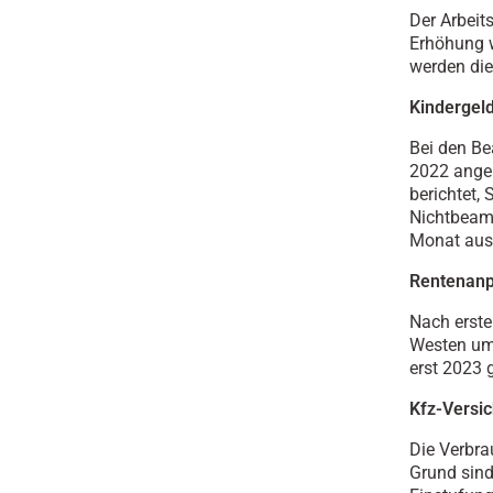
Der Arbeit
Erhöhung w
werden di
Kindergel
Bei den B
2022 angep
berichtet,
Nichtbeamt
Monat ausb
Rentenan
Nach erste
Westen um 
erst 2023 g
Kfz-Versi
Die Verbra
Grund sind