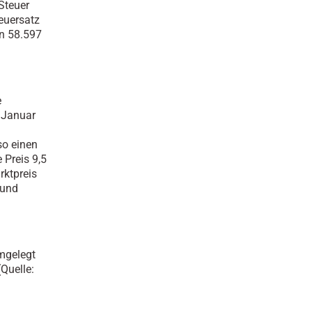
Steuer
euersatz
n 58.597
e
 Januar
so einen
 Preis 9,5
rktpreis
 und
umgelegt
Quelle: