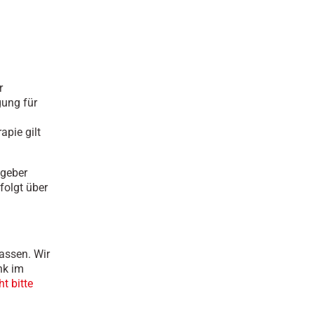
r
gung für
pie gilt
tgeber
folgt über
assen. Wir
nk im
t bitte