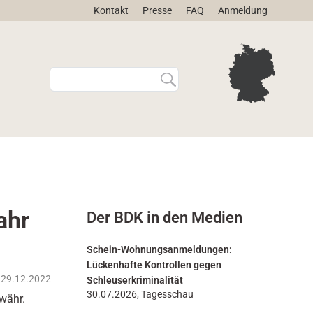
Kontakt
Presse
FAQ
Anmeldung
W
E
e
r
b
w
s
e
i
i
t
t
e
e
d
r
u
t
r
e
ahr
Der BDK in den Medien
c
S
h
u
s
c
Schein-Wohnungsanmeldungen:
u
h
Lückenhafte Kontrollen gegen
c
e
29.12.2022
Schleuserkriminalität
h
…
30.07.2026, Tagesschau
ewähr.
e