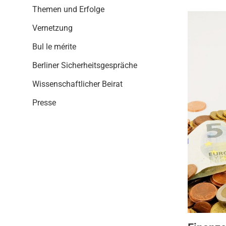
i
Themen und Erfolge
o
n
Vernetzung
Bul le mérite
Berliner Sicherheitsgespräche
Wissenschaftlicher Beirat
Presse