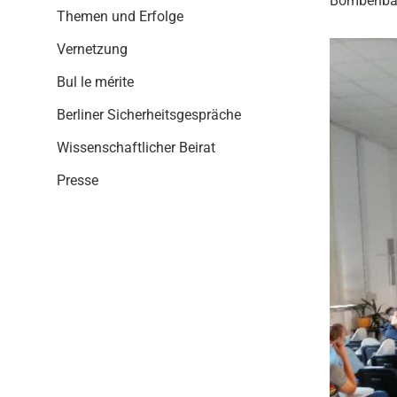
Bombenbast
i
Themen und Erfolge
o
n
Vernetzung
Bul le mérite
Berliner Sicherheitsgespräche
Wissenschaftlicher Beirat
Presse