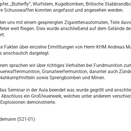
fer, ,,Butterfly“, Wurfstern, Kugelbomben, Britische Stabbran
ere Schusswaffen konnten angefasst und angesehen werden.
ten uns mit einem gesprengten Zigarettenautomaten, Teile dav
Meter weit fliegen. Dies wurde anschließend auf dem Gelände d
rt.
te Fakten über einzelne Ermittlungen von Herrn KHM Andreas M
 anschaulich dargelegt.
rem sprachen wir über richtiges Verhalten bei Fundmunition zum
uerwaffenmunition, Granatwerfermunition, darunter auch Zünde
 Nahkampfmitteln sowie Sprengbomben und Minen.
s Seminar in der Aula beendet war, wurde gegrillt und anschl
 Abschluss ein Großfeuerwerk, welches unter anderem verschie
 Explosionen demonstrierte.
ldemann (S21-01)