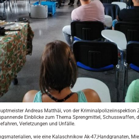
uptmeister Andreas Matthäi, von der Kriminalpolizeiinspektion 
 spannende Einblicke zum Thema Sprengmittel, Schusswaffen, 
efahren, Verletzungen und Unfälle.
smaterialien, wie eine Kalaschnikow Ak-47,Handgranaten, Mie