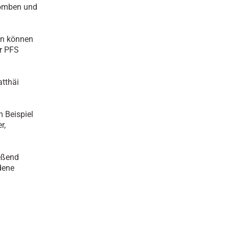
dbomben und
on können
er PFS
atthäi
 Beispiel
r,
ießend
dene