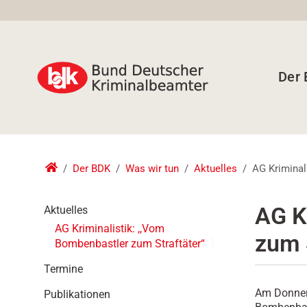
Der
Der BDK
Was wir tun
Aktuelles
AG Kriminal
N
AG K
Aktuelles
a
AG Kriminalistik: ,,Vom
zum 
v
Bombenbastler zum Straftäter“
i
g
Termine
a
Am Donner
Publikationen
t