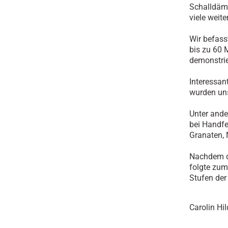
Schalldämp
viele weit
Wir befass
bis zu 60 
demonstrie
Interessan
wurden uns
Unter ande
bei Handfe
Granaten,
Nachdem da
folgte zum
Stufen der
Carolin Hi