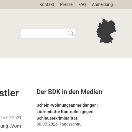
Kontakt
Presse
FAQ
Anmeldung
W
E
e
r
b
w
s
e
i
i
t
t
e
e
d
r
u
t
r
e
stler
Der BDK in den Medien
c
S
h
u
s
c
Schein-Wohnungsanmeldungen:
u
h
Lückenhafte Kontrollen gegen
c
e
24.09.2021
Schleuserkriminalität
h
…
30.07.2026, Tagesschau
ltung „Vom
e