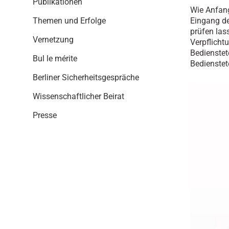
Publikationen
i
Wie Anfang
o
Eingang de
Themen und Erfolge
n
prüfen las
Vernetzung
Verpflicht
Bedienstet
Bul le mérite
Bedienstet
Berliner Sicherheitsgespräche
Wissenschaftlicher Beirat
Presse