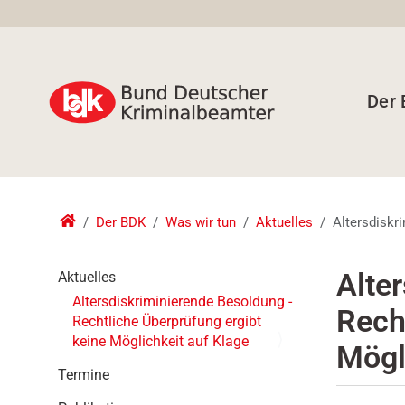
Der
Der BDK
Was wir tun
Aktuelles
Altersdiskr
N
Alte
Aktuelles
a
Altersdiskriminierende Besoldung -
Rech
v
Rechtliche Überprüfung ergibt
i
keine Möglichkeit auf Klage
Mögl
g
a
Termine
t