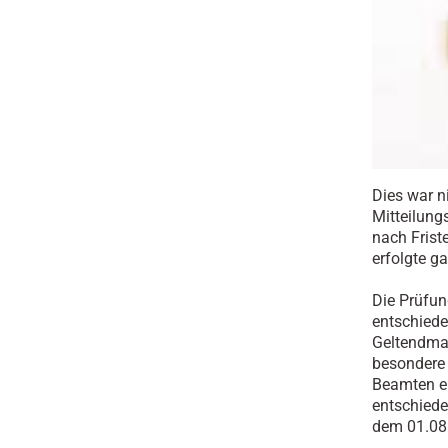
Dies war n
Mitteilungs
nach Frist
erfolgte g
Die Prüfun
entschiede
Geltendmac
besondere 
Beamten er
entschiede
dem 01.08.