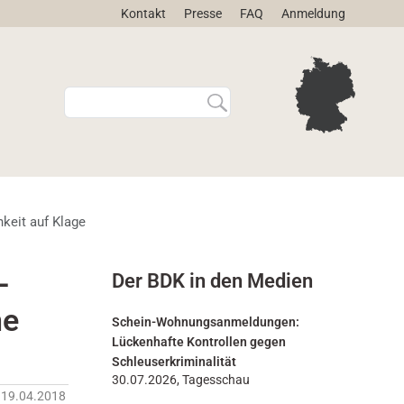
Kontakt
Presse
FAQ
Anmeldung
W
E
e
r
b
w
s
e
i
i
t
t
e
e
keit auf Klage
d
r
u
t
r
e
-
Der BDK in den Medien
c
S
h
u
ne
s
c
Schein-Wohnungsanmeldungen:
u
h
Lückenhafte Kontrollen gegen
c
e
Schleuserkriminalität
h
…
30.07.2026, Tagesschau
19.04.2018
e