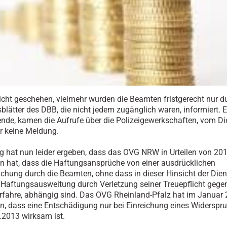
icht geschehen, vielmehr wurden die Beamten fristgerecht nur d
blätter des DBB, die nicht jedem zugänglich waren, informiert. Er
ende, kamen die Aufrufe über die Polizeigewerkschaften, vom Di
ar keine Meldung.
g hat nun leider ergeben, dass das OVG NRW in Urteilen von 20
n hat, dass die Haftungsansprüche von einer ausdrücklichen
hung durch die Beamten, ohne dass in dieser Hinsicht der Dien
Haftungsausweitung durch Verletzung seiner Treuepflicht gege
fahre, abhängig sind. Das OVG Rheinland-Pfalz hat im Januar
n, dass eine Entschädigung nur bei Einreichung eines Widerspr
2013 wirksam ist.