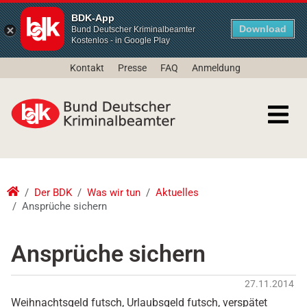
BDK-App
Download
Bund Deutscher Kriminalbeamter
Kostenlos - in Google Play
Kontakt
Presse
FAQ
Anmeldung
Der BDK
Was wir tun
Aktuelles
Ansprüche sichern
Ansprüche sichern
27.11.2014
Weihnachtsgeld futsch, Urlaubsgeld futsch, verspätet