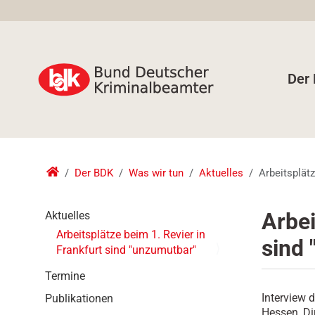
Der
Der BDK
Was wir tun
Aktuelles
Arbeitsplätz
N
Arbei
Aktuelles
a
Arbeitsplätze beim 1. Revier in
sind
v
Frankfurt sind "unzumutbar"
i
g
Termine
a
Interview 
Publikationen
t
Hessen, Di