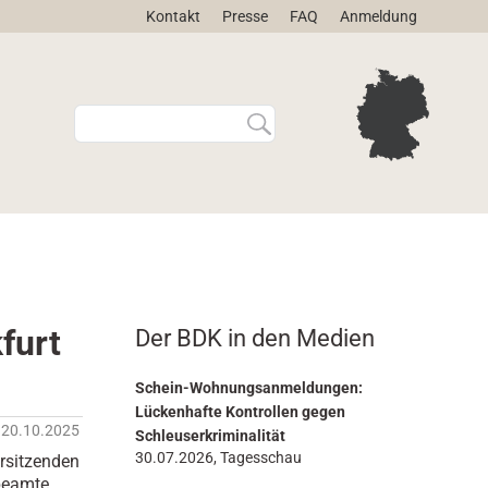
Kontakt
Presse
FAQ
Anmeldung
W
E
e
r
b
w
s
e
i
i
t
t
e
e
d
r
u
t
r
e
furt
Der BDK in den Medien
c
S
h
u
s
c
Schein-Wohnungsanmeldungen:
u
h
Lückenhafte Kontrollen gegen
20.10.2025
c
e
Schleuserkriminalität
h
…
30.07.2026, Tagesschau
rsitzenden
e
-beamte