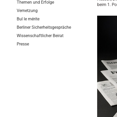
i
Themen und Erfolge
beim 1. Po
o
Vernetzung
n
Bul le mérite
Berliner Sicherheitsgespräche
Wissenschaftlicher Beirat
Presse