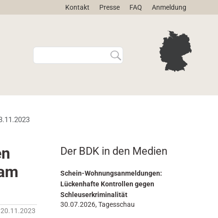
Kontakt
Presse
FAQ
Anmeldung
W
E
e
r
b
w
s
e
i
i
t
t
e
e
3.11.2023
d
r
u
t
r
e
en
Der BDK in den Medien
c
S
h
u
 am
s
c
Schein-Wohnungsanmeldungen:
u
h
Lückenhafte Kontrollen gegen
c
e
Schleuserkriminalität
h
…
30.07.2026, Tagesschau
20.11.2023
e