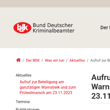
Der
Der BDK
Was wir tun
Aktuelles
Aufruf zur 
N
Aufru
Aktuelles
a
Aufruf zur Beteiligung am
Warn
v
ganztätigen Warnstreik und zum
i
Protestmarsch am 23.11.2023
23.1
g
a
Termine
t
Publikationen