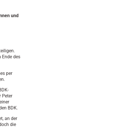
innen und
eiligen.
m Ende des
ses per
en.
 BDK-
r Peter
einer
 den BDK.
t, an der
doch die