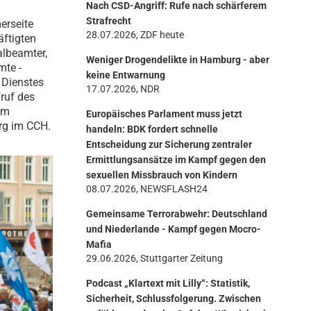
Nach CSD-Angriff: Rufe nach schärferem
n
Strafrecht
erseite
28.07.2026, ZDF heute
äftigten
albeamter,
Weniger Drogendelikte in Hamburg - aber
mte -
keine Entwarnung
 Dienstes
17.07.2026, NDR
fruf des
am
Europäisches Parlament muss jetzt
rg im CCH.
handeln: BDK fordert schnelle
Entscheidung zur Sicherung zentraler
Ermittlungsansätze im Kampf gegen den
sexuellen Missbrauch von Kindern
08.07.2026, NEWSFLASH24
Gemeinsame Terrorabwehr: Deutschland
und Niederlande - Kampf gegen Mocro-
Mafia
29.06.2026, Stuttgarter Zeitung
Podcast „Klartext mit Lilly“: Statistik,
Sicherheit, Schlussfolgerung. Zwischen