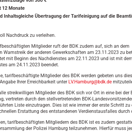
aatenzulage von 300 €
t 12 Monate
nd Inhaltsgleiche Übertragung der Tarifeinigung auf die Beamt
oll Nachdruck zu verleihen.
ifbeschäftigten Mitglieder ruft der BDK zudem auf, sich an dem
n Warnstreik der anderen Gewerkschaften am 23.11.2023 zu bet
rtet mit Beginn des Nachdienstes am 22.11.2023 und ist mit de
stes am 24.11.2023 beendet.
ige, tarifbeschäftigte Mitglieder des BDK werden gebeten uns die
Angabe Ihrer Erreichbarkeit unter
LV.Hamburg@bdk.de
mitzuteil
alle streikwilligen Mitglieder des BDK sich vor Ort in eine bei der
ung, vertreten durch den stellvertretenden BDK-Landesvorsitzende
ührten Liste einzutragen. Dies ist wie immer der erste Schritt zu 
hnellen Erstattung des entstandenen Verdienstausfalles durch
gen, tarifbeschäftigten Mitgliedern des BDK ist es zudem gestatte
rsammlung der Polizei Hamburg teilzunehmen. Hierfür muss je