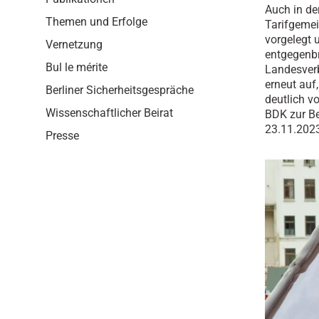
i
Auch in de
o
Themen und Erfolge
Tarifgemei
n
vorgelegt 
Vernetzung
entgegenbr
Bul le mérite
Landesverb
erneut auf
Berliner Sicherheitsgespräche
deutlich v
Wissenschaftlicher Beirat
BDK zur B
23.11.202
Presse