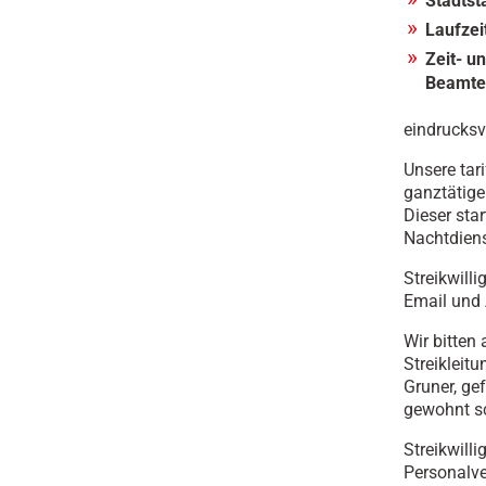
Stadtst
Laufzei
Zeit- u
Beamte
eindrucksv
Unsere tar
ganztätige
Dieser sta
Nachtdien
Streikwill
Email und 
Wir bitten 
Streikleit
Gruner, gef
gewohnt sc
Streikwilli
Personalve