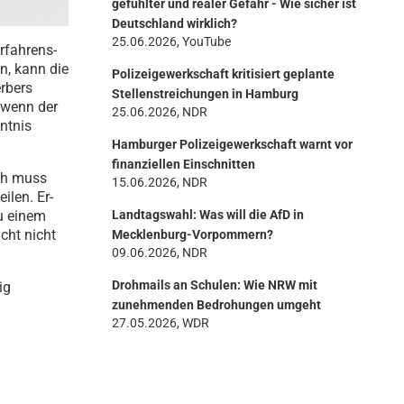
gefühlter und realer Gefahr - Wie sicher ist
Deutschland wirklich?
25.06.2026, YouTube
rfahrens-
n, kann die
Polizeigewerkschaft kritisiert geplante
rbers
Stellenstreichungen in Hamburg
 wenn der
25.06.2026, NDR
ntnis
Hamburger Polizeigewerkschaft warnt vor
finanziellen Einschnitten
sch muss
15.06.2026, NDR
ei­len. Er­
zu einem
Landtagswahl: Was will die AfD in
icht nicht
Mecklenburg-Vorpommern?
09.06.2026, NDR
Drohmails an Schulen: Wie NRW mit
ig
zunehmenden Bedrohungen umgeht
27.05.2026, WDR