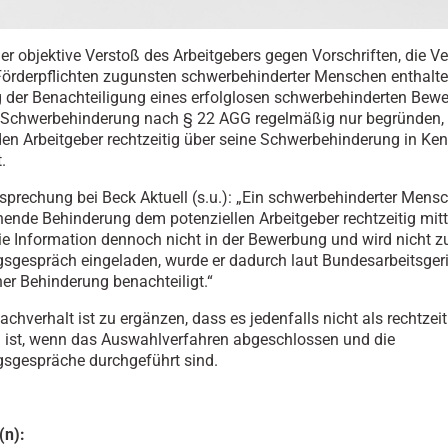
er objektive Verstoß des Arbeitgebers gegen Vorschriften, die Ve
örderpflichten zugunsten schwerbehinderter Menschen enthalte
der Benachteiligung eines erfolglosen schwerbehinderten Bewe
 Schwerbehinderung nach § 22 AGG regelmäßig nur begründen,
en Arbeitgeber rechtzeitig über seine Schwerbehinderung in Ken
t.
sprechung bei Beck Aktuell (s.u.): „Ein schwer­be­hin­der­ter Men
en­de Be­hin­de­rung dem po­ten­zi­el­len Ar­beit­ge­ber recht­zei­tig mit­t
e In­for­ma­ti­on den­noch nicht in der Be­wer­bung und wird nicht 
gs­ge­spräch ein­ge­la­den, wurde er da­durch laut Bun­des­ar­beits­ge­r
r Be­hin­de­rung be­nach­tei­ligt.“
chverhalt ist zu ergänzen, dass es jedenfalls nicht als rechtzeit
ist, wenn das Auswahlverfahren abgeschlossen und die
gsgespräche durchgeführt sind.
(n):