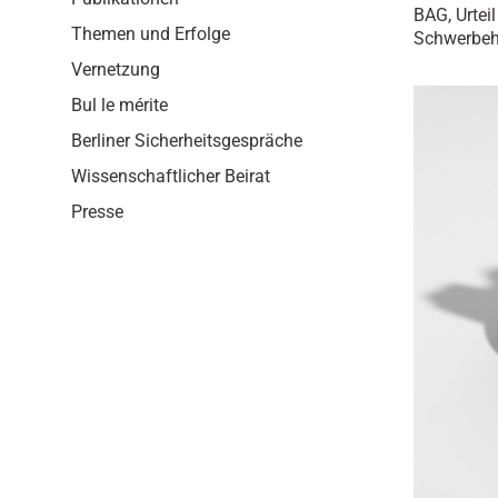
i
BAG, Urtei
o
Themen und Erfolge
Schwerbeh
n
Vernetzung
Bul le mérite
Berliner Sicherheitsgespräche
Wissenschaftlicher Beirat
Presse