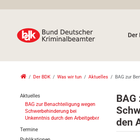
Der
Der BDK
Was wir tun
Aktuelles
BAG zur Ben
N
BAG 
Aktuelles
a
BAG zur Benachteiligung wegen
Schw
v
Schwerbehinderung bei
i
Unkenntnis durch den Arbeitgeber
den 
g
a
Termine
t
Publikationen