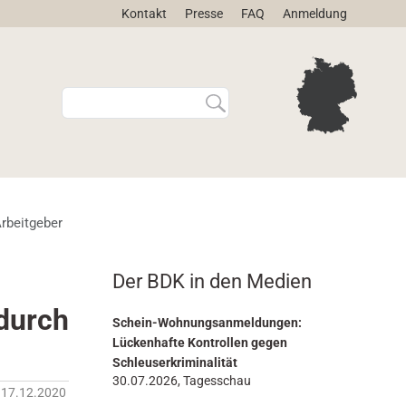
Kontakt
Presse
FAQ
Anmeldung
W
E
e
r
b
w
s
e
i
i
t
t
e
e
rbeitgeber
d
r
u
t
r
e
Der BDK in den Medien
c
S
h
u
durch
s
c
Schein-Wohnungsanmeldungen:
u
h
Lückenhafte Kontrollen gegen
c
e
Schleuserkriminalität
h
…
30.07.2026, Tagesschau
17.12.2020
e