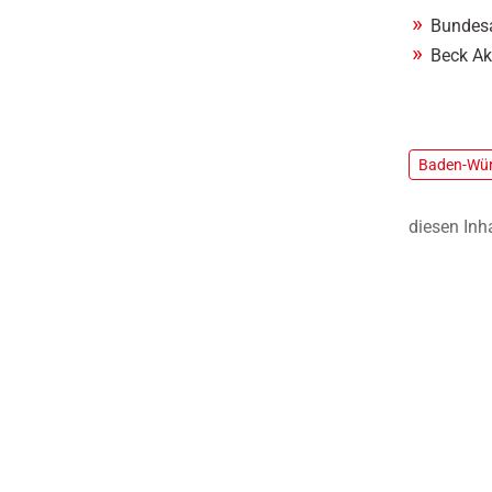
Bundesa
Beck Ak
Baden-Wür
diesen Inh