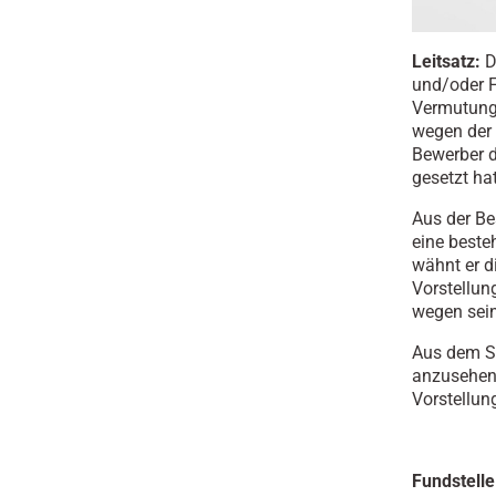
Leitsatz:
D
und/oder F
Vermutung 
wegen der
Bewerber d
gesetzt ha
Aus der Be
eine be­steh
wähnt er di
Vor­stel­lun
wegen sei­ne
Aus dem Sa
anzusehen 
Vorstellun
Fundstelle