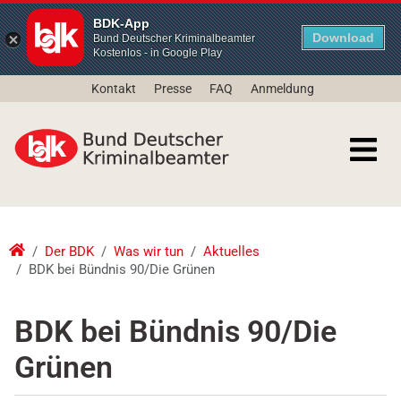
BDK-App
Download
Bund Deutscher Kriminalbeamter
Kostenlos - in Google Play
Kontakt
Presse
FAQ
Anmeldung
Der BDK
Was wir tun
Aktuelles
BDK bei Bündnis 90/Die Grünen
BDK bei Bündnis 90/Die
Grünen