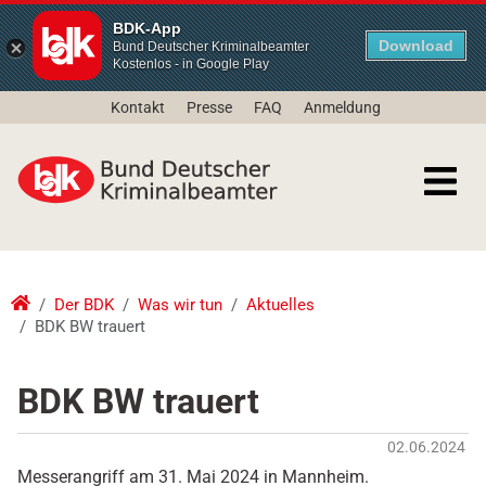
BDK-App
Download
Bund Deutscher Kriminalbeamter
Kostenlos - in Google Play
Kontakt
Presse
FAQ
Anmeldung
Der BDK
Was wir tun
Aktuelles
BDK BW trauert
BDK BW trauert
02.06.2024
Messerangriff am 31. Mai 2024 in Mannheim.