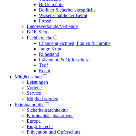
Bul le mérite
Berliner Sicherheitsgespräche
Wissenschaftlicher Beirat
Presse
Landesverbände/Verbände
BDK Shop
Fachbereiche
Chancengleichheit, Frauen & Familie
Junge Kripo
Ruhestand
Prävention & Opferschutz
Tarif
Recht
Mitgliedschaft
Leistungen
Vorteile
Service
Mitglied werden
Kriminalpolitik
Sicherheitsarchitektur
Kriminalitätsphänomene
Europa
Eingriffsrecht
Prävention und Opferschutz